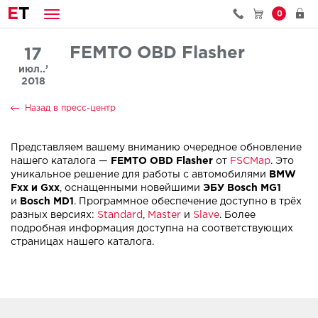
E
T
0
FEMTO OBD Flasher
17
июл..’
2018
Назад в пресс-центр
Представляем вашему вниманию очередное обновление
нашего каталога —
FEMTO OBD Flasher
от
FSCMap
. Это
уникальное решение для работы с автомобилями
BMW
Fxx и Gxx
, оснащенными новейшими
ЭБУ Bosch MG1
и
Bosch MD1
. Программное обеспечение доступно в трёх
разных версиях:
Standard
,
Master
и
Slave
. Более
подробная информация доступна на соответствующих
страницах нашего каталога.