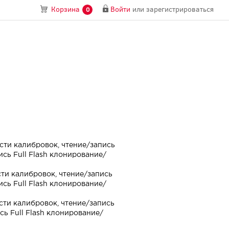
Войти
или
зарегистрироваться
Корзина
0
сти калибровок, чтение/запись
сь Full Flash клонирование/
ти калибровок, чтение/запись
сь Full Flash клонирование/
сти калибровок, чтение/запись
ь Full Flash клонирование/