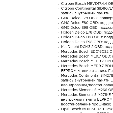
Citroen Bosch MEVD17.4.4 
Citroen Continental SID807
запись внутренней памяти E
GMC Delco E78 OBD: поддер
GMC Delco E80 OBD: поддер
GMC Delco E98 OBD: поддер
Holden Delco E78 OBD: под
Holden Delco E80 OBD: под
Holden Delco E98 OBD: под
Kia Delphi DCM3.2 OBD: по
Mercedes Bosch EDC16C32 O
Mercedes Bosch ME9.7 OBD:
Mercedes Bosch MED9.7 OBD
Mercedes Bosch MED9.7 BDM
EEPROM, чтение и запись Fu
Mercedes Continental SIM27
запись внутренней памяти E
клонирование/восстановле
Mercedes Siemens SIM266 O
Mercedes Siemens SIM271KE 
внутренней памяти EEPROM, 
восстановление прошивки;
Opel Bosch MD1CS003 TC298