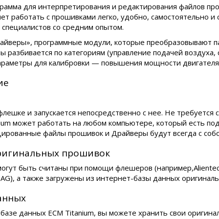
рограмма для интерпретирования и редактирования файлов пр
яет работать с прошивками легко, удобно, самостоятельно и
специалистов со средним опытом.
айверы», программные модули, которые преобразовывают п
ы разбивается по категориям (управление подачей воздуха, си
араметры для калибровки — повышения мощности двигателя 
ие
лешке и запускается непосредственно с нее. Не требуется 
nium может работать на любом компьютере, который есть под
ированные файлы прошивок и Драйверы будут всегда с собо
оригинальных прошивок
гут быть считаны при помощи флешеров (например,Alientec
TAG), а также загружены из интернет-базы данных оригиналь
анных
базе данных ECM Titanium, вы можете хранить свои ориги