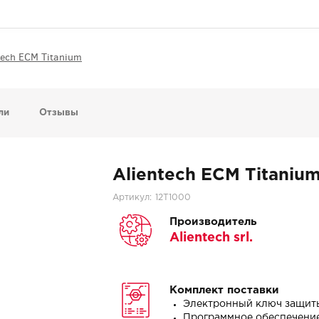
tech ECM Titanium
ли
Отзывы
Alientech ECM Titaniu
Артикул:
12T1000
Производитель
Alientech srl.
Комплект поставки
Электронный ключ защит
Программное обеспечени