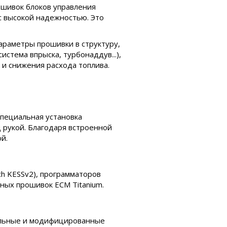
ошивок блоков управления
 с высокой надежностью. Это
араметры прошивки в структуру,
стема впрыска, турбонаддув...),
и снижения расхода топлива.
специальная установка
 рукой. Благодаря встроенной
й.
h KESSv2), программаторов
ных прошивок ECM Titanium.
нальные и модифицированные