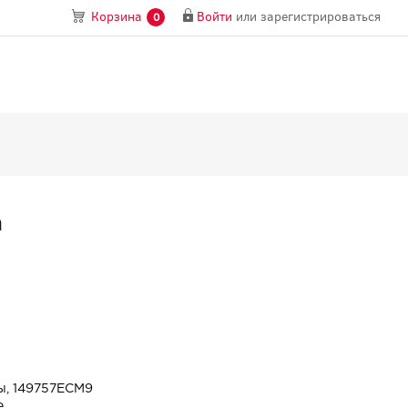
Войти
или
зарегистрироваться
Корзина
0
m
ы, 149757ECM9
е