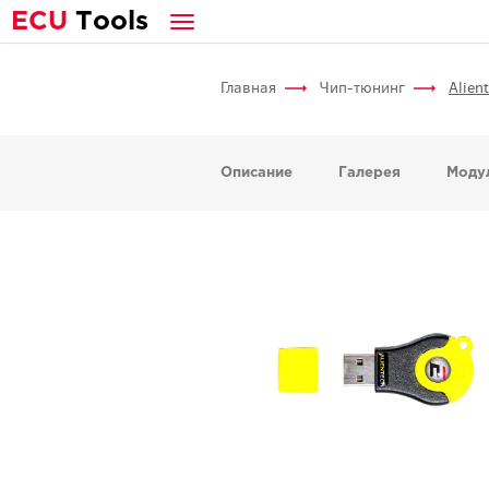
E
CU
T
ools
Главная
Чип-тюнинг
Alien
Описание
Галерея
Моду