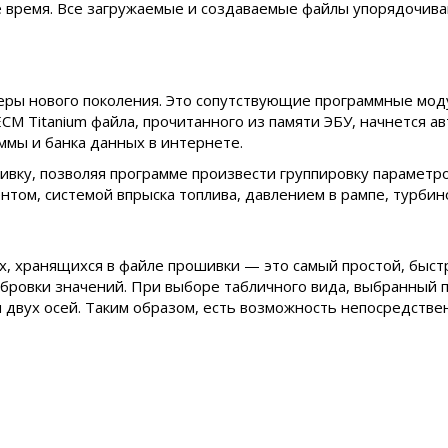
е время. Все загружаемые и создаваемые файлы упорядочива
еры нового поколения. Это сопутствующие программные мод
ECM Titanium файла, прочитанного из памяти ЭБУ, начнется 
ммы и банка данных в интернете.
ку, позволяя программе произвести группировку параметро
том, системой впрыска топлива, давлением в рампе, турбин
, хранящихся в файле прошивки — это самый простой, быст
ибровки значений. При выборе табличного вида, выбранный 
 двух осей. Таким образом, есть возможность непосредстве