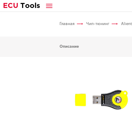
E
CU
T
ools
Главная
Чип-тюнинг
Alien
Описание