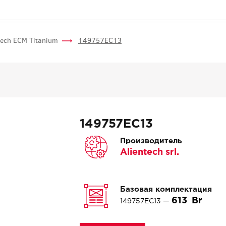
tech ECM Titanium
149757EC13
149757EC13
Производитель
Alientech srl.
Базовая комплектация
613
149757EC13 —