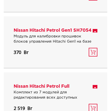
атмосферных автомобилей Nissan/Infiniti.
Nissan Hitachi Petrol Gen1 SH7054
Модуль для калибровки прошивок
блоков управления Hitachi Gen1 на базе
процессора Renesas SH7054,
370
используемых для бензиновых
атмосферных автомобилей Nissan/Infiniti.
Nissan Hitachi Petrol Full
Комплект из 7 модулей для
редактирования всех доступных
бензиновых автомобилей Ниссан и
2 519
Инфинити с блоками управления Hitachi.