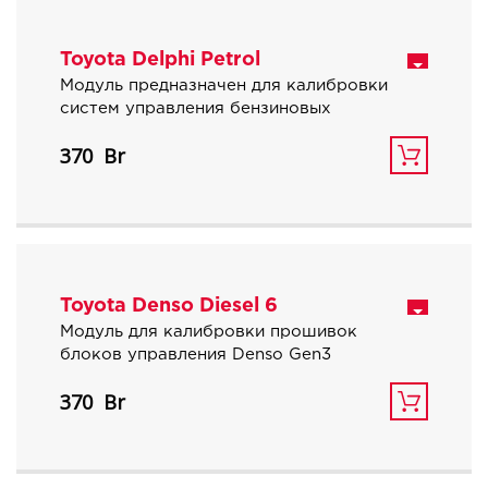
Toyota Delphi Petrol
Модуль предназначен для калибровки
систем управления бензиновых
двигателей автомобилей Toyota и Scion с
370
блоками управления Delphi.
Toyota Denso Diesel 6
Модуль для калибровки прошивок
блоков управления Denso Gen3
дизельных автомобилей Toyota с
370
объемом двигателя 2.4 и 2.8 TD.
Поддерживаемый размер файлов: 4Mb.
Поддерживаемые карты:
Air calculation:
Air flow correction,