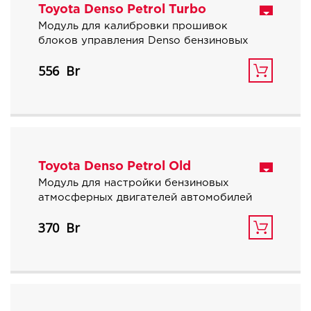
Toyota Denso Petrol Turbo
Модуль для калибровки прошивок
блоков управления Denso бензиновых
турбированных автомобилей Toyota и
556
Lexus. Предзаказ.
Toyota Denso Petrol Old
Модуль для настройки бензиновых
атмосферных двигателей автомобилей
Toyota, Lexus со старыми блоками
370
управления с процессорами 76F0015 и
76F0021. Размер прошивок 320 и 384 Кб.