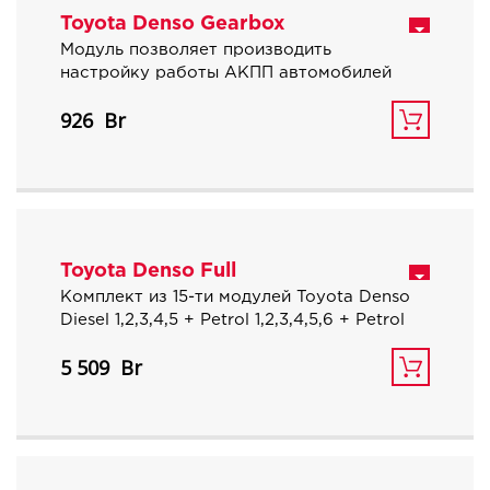
Toyota Denso Gearbox
Модуль позволяет производить
настройку работы АКПП автомобилей
Toyota, Lexus, в которых программа
926
управления находится в отдельном
процессоре 76F0040AGD.
Toyota Denso Full
Комплект из 15-ти модулей Toyota Denso
Diesel 1,2,3,4,5 + Petrol 1,2,3,4,5,6 + Petrol
turbo + OLD + Gearbox+ GT86. Позволяет
5 509
редактировать все доступные
автомобили Тойота, Лексус, Сцион, Хино
на блоках Денсо. 15% экономия при
заказе.