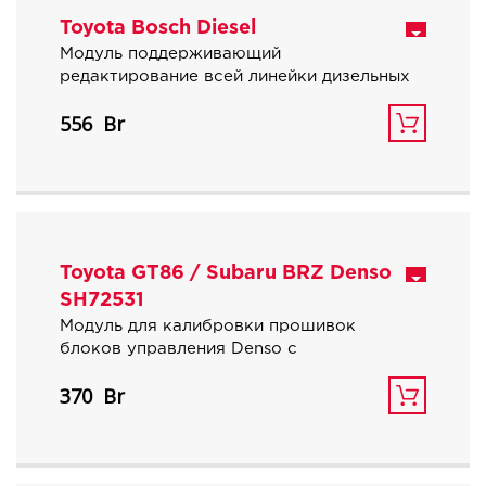
Toyota Bosch Diesel
Модуль поддерживающий
редактирование всей линейки дизельных
двигателей Тойота 1.4 и 1.6 D-4D с
556
блоками управления Bosch EDC15, EDC16,
EDC17.
Toyota GT86 / Subaru BRZ Denso
SH72531
Модуль для калибровки прошивок
блоков управления Denso c
процессором Renesas SH72531,
370
используемых на бензиновых
автомобилях Toyota GT86, Subaru BRZ,
Scion FR-S.