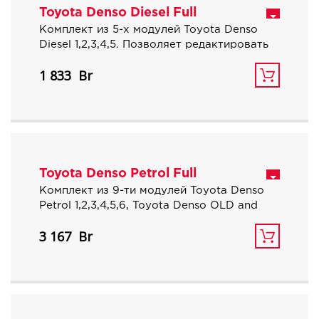
Toyota Denso Diesel Full
Комплект из 5-х модулей Toyota Denso
Diesel 1,2,3,4,5. Позволяет редактировать
все доступные дизельные автомобили
1 833
Тойота, Лексус, Хино на блоках Денсо.
10% экономия при заказе.
Toyota Denso Petrol Full
Комплект из 9-ти модулей Toyota Denso
Petrol 1,2,3,4,5,6, Toyota Denso OLD and
Toyota Denso Petrol Turbo, Toyota GT86 /
3 167
Subaru BRZ Denso SH72531. Позволяет
редактировать все доступные
бензиновые автомобили Тойота, Лексус,
Сцион на блоках Денсо. 10% экономия
при заказе.