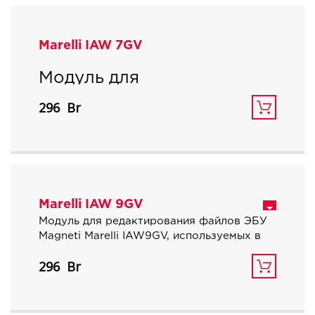
Marelli IAW 7GV
Модуль для
редактирования файлов
296
ЭБУ Magneti Marelli
IAW7GV, используемых в
автомобилях концерна
VAG.
Marelli IAW 9GV
Модуль для редактирования файлов ЭБУ
Magneti Marelli IAW9GV, используемых в
автомобилях концерна VAG c мотором
296
1.6 CFZA.