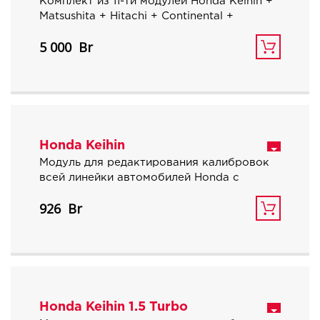
Комплект из 11-ти модулей Honda Keihin +
Matsushita + Hitachi + Continental +
Motorola + Panasonic + Keihin 1.5 Turbo +
5 000
Keihin 2.0 Turbo + Keihin 2.3 Turbo +
Hitachi 0.66 Turbo и Bosch Petrol Turbo.
Позволяет редактировать почти все
доступные бензиновые автомобили
Honda для всех рынков. 10% экономия
при заказе.
Honda Keihin
Модуль для редактирования калибровок
всей линейки автомобилей Honda с
атмосферными двигателями и блоками
926
управления Keihin.
Honda Keihin 1.5 Turbo