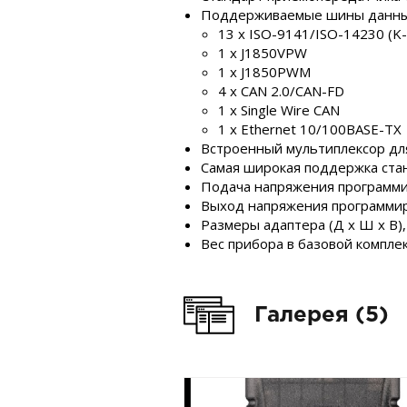
Поддерживаемые шины данны
13 x ISO-9141/ISO-14230 (K-
1 x J1850VPW
1 x J1850PWM
4 x CAN 2.0/CAN-FD
1 x Single Wire CAN
1 x Ethernet 10/100BASE-TX
Встроенный мультиплексор дл
Самая широкая поддержка ста
Подача напряжения программиро
Выход напряжения программи
Размеры адаптера (Д x Ш x В),
Вес прибора в базовой комплект
Галерея (5)