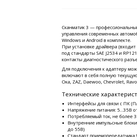
Сканматик 3 — профессиональны
управления современных автомо
Windows и Android в комплекте.
При установке драйвера (входит
под стандарты SAE J2534 и RP12
контакты диагностического разъ
Для подключения к адаптеру може
включают в себя полную текущую
Ока, ZAZ, Daewoo, Chevrolet, Ravon
Технические характерис
Интерфейсы для связи с ПК (П
Напряжение питания: 5…35В от 
Потребляемый ток, не более 3
Внутренние импульсные блоки 
до 55В)
Стандарт приемопередатчика Wi