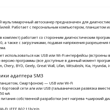
й мультимарочный автосканер предназначен для диагностик
билей. Работает с персональным компьютером, планшетом и
 в комплект) работает со сторонним диагностическим прогр
10, а также с загрузчиками, подавая напряжения разрешения
ема.
т использоваться как USB или Wi-Fi интерфейсы (встроены в
 версию программы (все доступные в данный момент програм
, Chery, BYD, Geely, Great Wall, Lifan, Mitsubishi, Kia, Hyunda
тики адаптера SM3
ланшетом, Смартфоном) — USB или Wi-Fi
бортовой сети а/м или USB (гальваническая развязка вместе
50 мА
питания собственной разработки (нет нагрева +широкий ди
-Fi: IEEE 802.11b/g/n