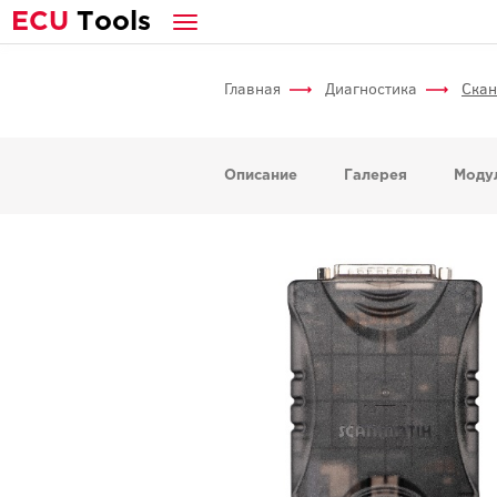
E
CU
T
ools
Главная
Диагностика
Скан
Описание
Галерея
Моду