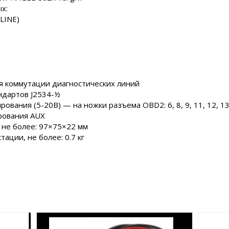
х:
LINE)
я коммутации диагностических линий
ндартов J2534-½
вания (5-20В) — на ножки разъема OBD2: 6, 8, 9, 11, 12, 13
рования AUX
 не более: 97×75×22 мм
ации, не более: 0.7 кг