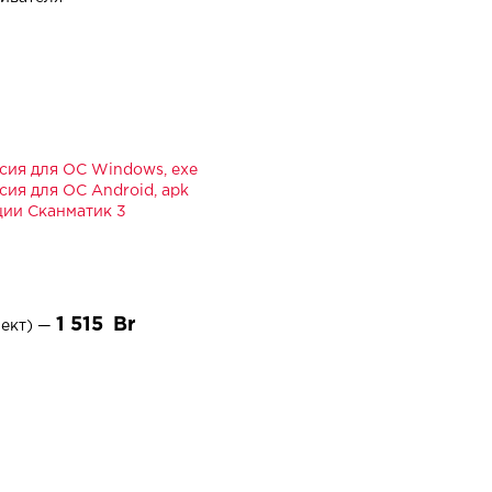
сия для ОС Windows, exe
ия для ОС Android, apk
ции Сканматик 3
1 515
лект) —