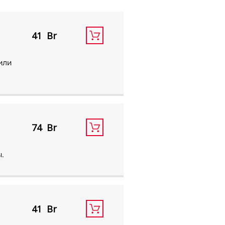
41
или
74
ы.
41